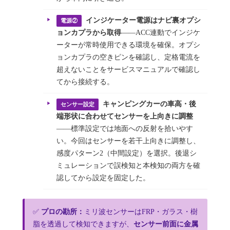
インジケーター電源はナビ裏オプシ
電源②
ョンカプラから取得
——ACC連動でインジケ
ーターが常時使用できる環境を確保。オプシ
ョンカプラの空きピンを確認し、定格電流を
超えないことをサービスマニュアルで確認し
てから接続する。
キャンピングカーの車高・後
センサー設定
端形状に合わせてセンサーを上向きに調整
——標準設定では地面への反射を拾いやす
い。今回はセンサーを若干上向きに調整し、
感度パターン2（中間設定）を選択。後退シ
ミュレーションで誤検知と本検知の両方を確
認してから設定を固定した。
✅
プロの勘所：
ミリ波センサーはFRP・ガラス・樹
脂を透過して検知できますが、
センサー前面に金属