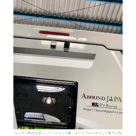
センサー取付位置 ── バックカメラ横・サードブレーキランプ直下に両