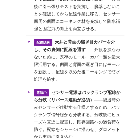
後に引っ張りテストを実施し、脱落しないこ
とを確認してから配線作業に移る。センサー
四周の側面にコーキング材を充填して防水補
強と固定力の向上を両立させる。
天井と背面の継ぎ目カバーを外
配線隠蔽
し、その裏側に配線を通す
——外観を損なわ
ないために、既存のモール・カバー類を最大
限活用する。側面と背面の継ぎ目にはモール
を新設し、配線を収めた後コーキングで防水
処理を施す。
センサー電源はバックランプ配線か
電源①
ら分岐（リバース連動が必須）
——後退時の
みセンサーが作動する仕様とするため、バッ
クランプ信号線から分岐する。分岐後にヒュ
ーズを直近に配置し、既存回路への過負荷を
防ぐ。配線をシャーシに沿わせ、グロメット
から車内に引き込む。