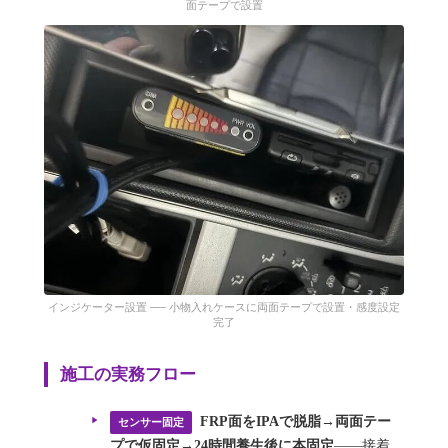
面テープで設置
インジケーター設置 ── 小物入れケースに両面テープで設置・感度設定
完了
施工の実務フロー
FRP面をIPAで脱脂→両面テー
センサー固定
プで仮固定→24時間養生後に本固定
——接着