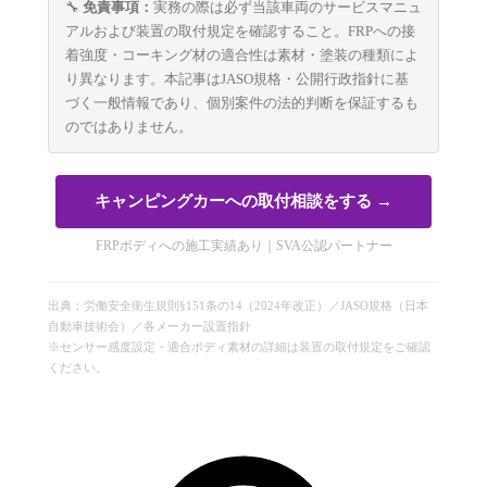
🔧
免責事項：
実務の際は必ず当該車両のサービスマニュ
アルおよび装置の取付規定を確認すること。FRPへの接
着強度・コーキング材の適合性は素材・塗装の種類によ
り異なります。本記事はJASO規格・公開行政指針に基
づく一般情報であり、個別案件の法的判断を保証するも
のではありません。
キャンピングカーへの取付相談をする →
FRPボディへの施工実績あり｜SVA公認パートナー
出典：労働安全衛生規則§151条の14（2024年改正）／JASO規格（日本
自動車技術会）／各メーカー設置指針
※センサー感度設定・適合ボディ素材の詳細は装置の取付規定をご確認
ください。