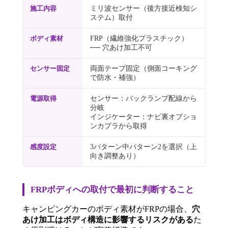
施工内容
ミリ波センサー（後方接近検知シ
ステム）取付
ボディ素材
FRP（繊維強化プラスチック）
── 穴あけ加工不可
センサー固定
両面テープ固定（側面コーキング
で防水・補強）
電源取得
センサー：バックランプ配線から
分岐
インジケーター：ナビ裏オプショ
ンカプラから取得
感度設定
3パターン中パターン2を選択（上
向き調整あり）
FRPボディへの取付で最初に判断すること
キャンピングカーのボディ素材がFRPの場合、
穴
あけ加工はボディ構造に影響するリスクがある
た