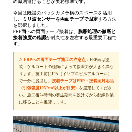
め原則避けることが実務標準です。
今回は既設のバックカメラ横のスペースを活用
し、
ミリ波センサーを両面テープで固定
する方法
を選択しました。
FRP面への両面テープ接着は、
脱脂処理の徹底と
接着強度の確認
が耐久性を左右する最重要工程で
す。
⚠️
FRPへの両面テープ施工の注意点：
FRP面は塗
装・ゲルコートの種類によって接着力が大きく異な
ります。施工前にIPA（イソプロピルアルコール）
で十分に脱脂し、
接着テープはFRP・塗装面対応品
（引張強度10N/cm²以上が目安）
を選定してくださ
い。施工後24時間の養生期間を設けてから配線作業
に移ることを推奨します。