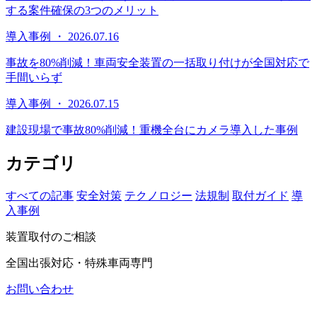
する案件確保の3つのメリット
導入事例 ・ 2026.07.16
事故を80%削減！車両安全装置の一括取り付けが全国対応で
手間いらず
導入事例 ・ 2026.07.15
建設現場で事故80%削減！重機全台にカメラ導入した事例
カテゴリ
すべての記事
安全対策
テクノロジー
法規制
取付ガイド
導
入事例
装置取付のご相談
全国出張対応・特殊車両専門
お問い合わせ