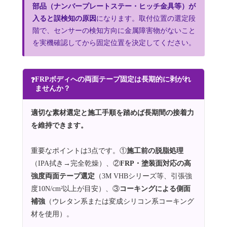
部品（ナンバープレートステー・ヒッチ金具等）が
入ると誤検知の原因
になります。取付位置の選定段
階で、センサーの検知方向に金属障害物がないこと
を実機確認してから固定位置を決定してください。
FRPボディへの両面テープ固定は長期的に剥がれ
❓
ませんか？
適切な素材選定と施工手順を踏めば長期間の接着力
を維持できます。
重要なポイントは3点です。①
施工前の脱脂処理
（IPA拭き→完全乾燥）、②
FRP・塗装面対応の高
強度両面テープ選定
（3M VHBシリーズ等、引張強
度10N/cm²以上が目安）、③
コーキングによる側面
補強
（ウレタン系または変成シリコン系コーキング
材を使用）。