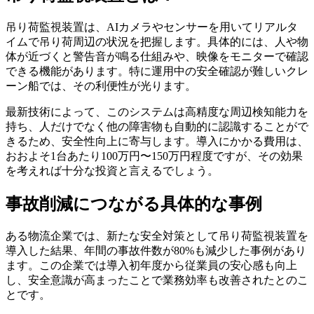
吊り荷監視装置は、AIカメラやセンサーを用いてリアルタ
イムで吊り荷周辺の状況を把握します。具体的には、人や物
体が近づくと警告音が鳴る仕組みや、映像をモニターで確認
できる機能があります。特に運用中の安全確認が難しいクレ
ーン船では、その利便性が光ります。
最新技術によって、このシステムは高精度な周辺検知能力を
持ち、人だけでなく他の障害物も自動的に認識することがで
きるため、安全性向上に寄与します。導入にかかる費用は、
おおよそ1台あたり100万円〜150万円程度ですが、その効果
を考えれば十分な投資と言えるでしょう。
事故削減につながる具体的な事例
ある物流企業では、新たな安全対策として吊り荷監視装置を
導入した結果、年間の事故件数が80%も減少した事例があり
ます。この企業では導入初年度から従業員の安心感も向上
し、安全意識が高まったことで業務効率も改善されたとのこ
とです。