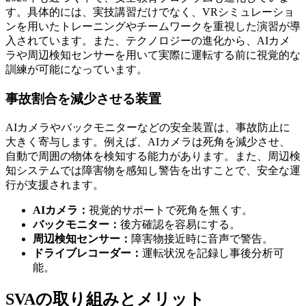
す。具体的には、実技講習だけでなく、VRシミュレーショ
ンを用いたトレーニングやチームワークを重視した演習が導
入されています。また、テクノロジーの進化から、AIカメ
ラや周辺検知センサーを用いて実際に運転する前に視覚的な
訓練が可能になっています。
事故割合を減少させる装置
AIカメラやバックモニターなどの安全装置は、事故防止に
大きく寄与します。例えば、AIカメラは死角を減少させ、
自動で周囲の物体を検知する能力があります。また、周辺検
知システムでは障害物を感知し警告を出すことで、安全な運
行が支援されます。
AIカメラ：
視覚的サポートで死角を無くす。
バックモニター：
後方確認を容易にする。
周辺検知センサー：
障害物接近時に音声で警告。
ドライブレコーダー：
運転状況を記録し事後分析可
能。
SVAの取り組みとメリット