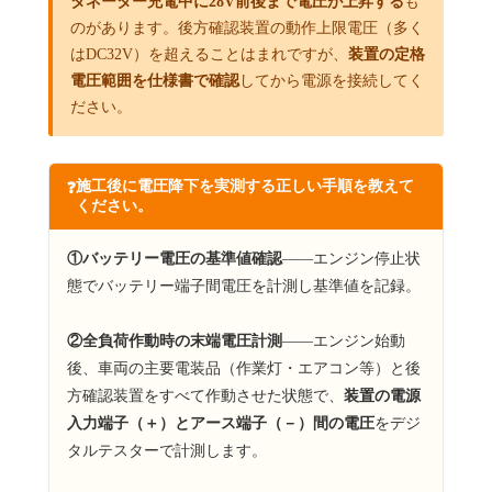
タネーター充電中に28V前後まで電圧が上昇する
も
のがあります。後方確認装置の動作上限電圧（多く
はDC32V）を超えることはまれですが、
装置の定格
電圧範囲を仕様書で確認
してから電源を接続してく
ださい。
施工後に電圧降下を実測する正しい手順を教えて
❓
ください。
①バッテリー電圧の基準値確認
——エンジン停止状
態でバッテリー端子間電圧を計測し基準値を記録。
②全負荷作動時の末端電圧計測
——エンジン始動
後、車両の主要電装品（作業灯・エアコン等）と後
方確認装置をすべて作動させた状態で、
装置の電源
入力端子（＋）とアース端子（－）間の電圧
をデジ
タルテスターで計測します。