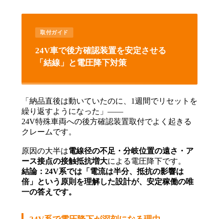
取付ガイド
24V車で後方確認装置を安定させる
「結線」と電圧降下対策
「納品直後は動いていたのに、1週間でリセットを
繰り返すようになった」——
24V特殊車両への後方確認装置取付でよく起きる
クレームです。
原因の大半は
電線径の不足・分岐位置の遠さ・ア
ース接点の接触抵抗増大
による電圧降下です。
結論：24V系では「電流は半分、抵抗の影響は
倍」という原則を理解した設計が、安定稼働の唯
一の答えです。