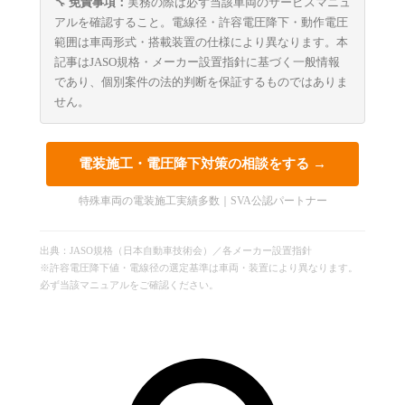
🔧
免責事項：
実務の際は必ず当該車両のサービスマニュ
アルを確認すること。電線径・許容電圧降下・動作電圧
範囲は車両形式・搭載装置の仕様により異なります。本
記事はJASO規格・メーカー設置指針に基づく一般情報
であり、個別案件の法的判断を保証するものではありま
せん。
電装施工・電圧降下対策の相談をする →
特殊車両の電装施工実績多数｜SVA公認パートナー
出典：JASO規格（日本自動車技術会）／各メーカー設置指針
※許容電圧降下値・電線径の選定基準は車両・装置により異なります。
必ず当該マニュアルをご確認ください。