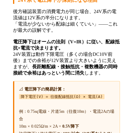
24V系で電圧降下が深刻になる理由
後方確認装置の消費電力が同じ場合、24V系の電
流値は12V系の半分になります。
「電流が少ないから配線は細くていい」——これ
が最大の誤解です。
電圧降下はオームの法則（V=IR）に従い、配線抵
抗×電流で決まります。
24V装置は動作下限電圧（多くの場合DC10V前
後）までの余裕が12V装置より大きいように見え
ますが、
長距離配線・接触抵抗・複数機器の同時
接続で余裕はあっという間に消失
します。
📐
電圧降下の簡易計算：
降下電圧(V) = 往復配線抵抗(Ω) × 電流(A)
例：0.75sq電線・片道5m（往復10m）・電流2Aの場
合
10m × 0.025Ω/m × 2A =
0.5V降下