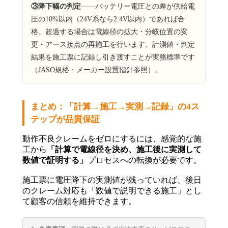
③降下幅の判定
——バッテリー電圧との差が供給電
圧の10%以内（24V系なら2.4V以内）であれば合
格。超過する場合は電線径の拡大・分岐位置の変
更・アース接点の再施工を行います。計測値・判定
結果を施工票に記録し引き渡すことが実務標準です
（JASO規格・メーカー設置指針参照）。
まとめ：「計算→施工→実測→記録」の4ス
テップが品質保証
動作不良クレームをゼロにするには、感覚的な施
工から
「計算で電線径を決め、施工後に実測して
数値で証明する」
プロセスへの転換が必要です。
施工票に電圧降下の実測値が残っていれば、後日
のクレーム対応も「数値で説明できる施工」とし
て顧客の信頼を維持できます。