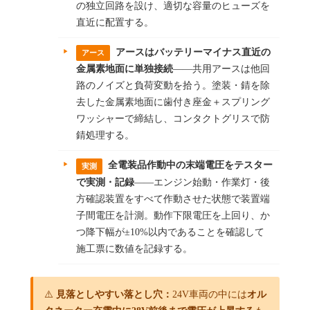
の独立回路を設け、適切な容量のヒューズを
直近に配置する。
アースはバッテリーマイナス直近の
アース
金属素地面に単独接続
——共用アースは他回
路のノイズと負荷変動を拾う。塗装・錆を除
去した金属素地面に歯付き座金＋スプリング
ワッシャーで締結し、コンタクトグリスで防
錆処理する。
全電装品作動中の末端電圧をテスター
実測
で実測・記録
——エンジン始動・作業灯・後
方確認装置をすべて作動させた状態で装置端
子間電圧を計測。動作下限電圧を上回り、か
つ降下幅が±10%以内であることを確認して
施工票に数値を記録する。
⚠️
見落としやすい落とし穴：
24V車両の中には
オル