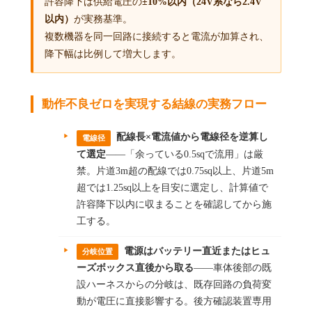
許容降下は供給電圧の
±10%以内（24V系なら2.4V
以内）
が実務基準。
複数機器を同一回路に接続すると電流が加算され、
降下幅は比例して増大します。
動作不良ゼロを実現する結線の実務フロー
配線長×電流値から電線径を逆算し
電線径
て選定
——「余っている0.5sqで流用」は厳
禁。片道3m超の配線では0.75sq以上、片道5m
超では1.25sq以上を目安に選定し、計算値で
許容降下以内に収まることを確認してから施
工する。
電源はバッテリー直近またはヒュ
分岐位置
ーズボックス直後から取る
——車体後部の既
設ハーネスからの分岐は、既存回路の負荷変
動が電圧に直接影響する。後方確認装置専用