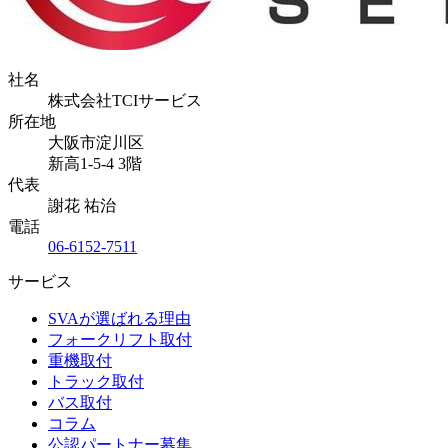
社名
株式会社TCIサービス
所在地
大阪市淀川区
新高1-5-4 3階
代表
謝花 祐治
電話
06-6152-7511
サービス
SVAが選ばれる理由
フォークリフト取付
重機取付
トラック取付
バス取付
コラム
公認パートナー募集