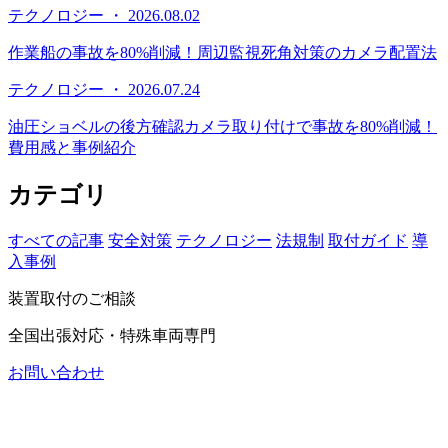
テクノロジー ・ 2026.08.02
作業船の事故を80%削減！周辺監視死角対策のカメラ配置法
テクノロジー ・ 2026.07.24
油圧ショベルの後方確認カメラ取り付けで事故を80%削減！
費用感と事例紹介
カテゴリ
すべての記事
安全対策
テクノロジー
法規制
取付ガイド
導
入事例
装置取付のご相談
全国出張対応・特殊車両専門
お問い合わせ