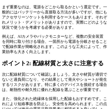
まず重要なのは、電源をどこから取るかという選定です。一
般的にはバッテリーから直接取る方法が多いですが、他にも
アクセサリーソケットを利用するケースもあります。それぞ
れメリット・デメリットがありますので、実際にどのような
状況で使うかを考慮する必要があります。
例えば、AIカメラやバックモニターなど、複数の安全装置
を同時に取り付ける場合、一箇所から電源を分岐させること
で配線作業が簡略化されます。このような工夫によって、作
業効率も大きく向上します。
ポイント2: 配線材質と太さに注意する
次に配線材質について確認しましょう。太さや材質が適切で
ないと過負荷になり、その結果として発火やショートが発生
するリスクがあります。特に多くのデバイスを接続する場合
は、耐熱性や耐久性に優れた配線を選ぶことが重要です。
また、強化された絶縁体を採用した配線もおすすめです。こ
れにより短絡事故を防止し、安全性を高められます。この点
については地元の電装品取扱業者に相談すると良いでしょ