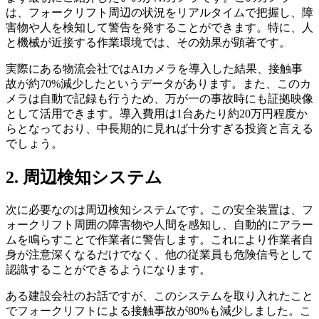
は、フォークリフト周辺の状況をリアルタイムで把握し、障
害物や人を検知して警告を発することができます。特に、人
と機械が近接する作業環境では、その効果が顕著です。
実際にある物流会社ではAIカメラを導入した結果、接触事
故が約70%減少したというデータがあります。また、このカ
メラは自動で記録も行うため、万が一の事故時にも証拠映像
として活用できます。導入費用は1台あたり約20万円程度か
らとなっており、中長期的に見れば十分すぎる投資と言える
でしょう。
2. 周辺検知システム
次に必要なのは周辺検知システムです。この安全装置は、フ
ォークリフト周囲の障害物や人間を感知し、自動的にアラー
ムを鳴らすことで作業者に警告します。これにより作業者自
身が注意深くなるだけでなく、他の従業員も危険信号として
認識することができるようになります。
ある建設会社のお話ですが、このシステムを取り入れたこと
でフォークリフトによる接触事故が80%も減少しました。こ