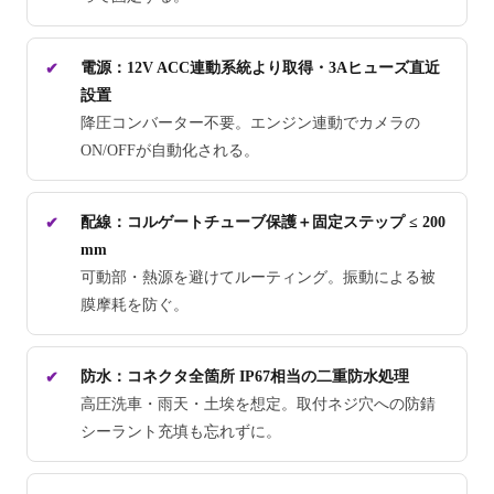
電源：12V ACC連動系統より取得・3Aヒューズ直近
設置
降圧コンバーター不要。エンジン連動でカメラの
ON/OFFが自動化される。
配線：コルゲートチューブ保護＋固定ステップ ≤ 200
mm
可動部・熱源を避けてルーティング。振動による被
膜摩耗を防ぐ。
防水：コネクタ全箇所 IP67相当の二重防水処理
高圧洗車・雨天・土埃を想定。取付ネジ穴への防錆
シーラント充填も忘れずに。