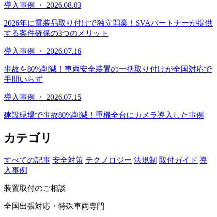
導入事例 ・ 2026.08.03
2026年に電装品取り付けで独立開業！SVAパートナーが提供
する案件確保の3つのメリット
導入事例 ・ 2026.07.16
事故を80%削減！車両安全装置の一括取り付けが全国対応で
手間いらず
導入事例 ・ 2026.07.15
建設現場で事故80%削減！重機全台にカメラ導入した事例
カテゴリ
すべての記事
安全対策
テクノロジー
法規制
取付ガイド
導
入事例
装置取付のご相談
全国出張対応・特殊車両専門