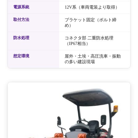
電源系統
12V系（車両電装より取得）
取付方法
ブラケット固定（ボルト締
め）
防水処理
コネクタ部 二重防水処理
（IP67相当）
想定環境
屋外・土埃・高圧洗車・振動
の多い建設現場