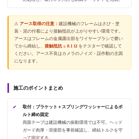
⚠
アース取得の注意：
建設機械のフレームはさび・塗
装・泥の付着により接触抵抗が上がりやすい環境です。
アースはフレームの金属露出部をワイヤーブラシで磨い
てから締結し、
接触抵抗 ≤ 0.1 Ω
をテスターで確認して
ください。アース不良はカメラのノイズ・誤作動の主因
になります。
施工のポイントまとめ
取付：ブラケット＋スプリングワッシャーによるボ
ルト締め固定
両面テープは建設機械の振動環境では不可。ヘッド
ガード肉厚・溶接部を事前確認し、締結トルクを守
って固定する。