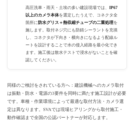
高圧洗車・雨天・土埃の多い建設現場では、
IP67
以上のカメラ本体
を選定したうえで、コネクタ全
箇所に
防水グリス＋熱収縮チューブの二重処理
を
施します。取付ネジ穴にも防錆シーラントを充填
し、コネクタが下向き・横向きになるよう配線ル
ートを設計することで水の侵入経路を最小化でき
ます。施工後は散水テストで浸水がないことを確
認してください。
同様のご検討をされている方へ：建設機械へのカメラ取付
は振動・防水・電源の3要件を同時に満たす施工設計が必要
です。車種・作業環境によって最適な取付方法・カメラ選
定は異なります。SVAでは現場ヒアリングから取付施工・
動作確認まで全国の公認パートナーが対応します。