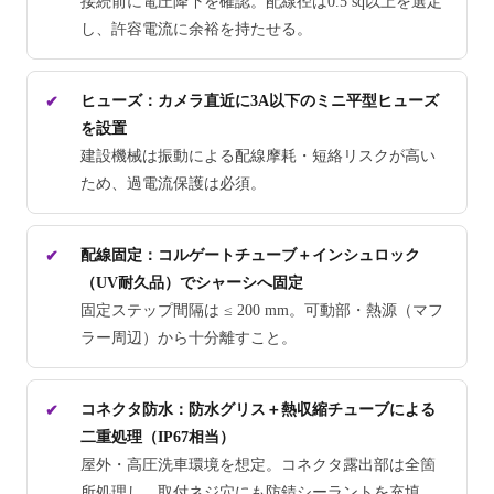
接続前に電圧降下を確認。配線径は0.5 sq以上を選定
し、許容電流に余裕を持たせる。
ヒューズ：カメラ直近に3A以下のミニ平型ヒューズ
を設置
建設機械は振動による配線摩耗・短絡リスクが高い
ため、過電流保護は必須。
配線固定：コルゲートチューブ＋インシュロック
（UV耐久品）でシャーシへ固定
固定ステップ間隔は ≤ 200 mm。可動部・熱源（マフ
ラー周辺）から十分離すこと。
コネクタ防水：防水グリス＋熱収縮チューブによる
二重処理（IP67相当）
屋外・高圧洗車環境を想定。コネクタ露出部は全箇
所処理し、取付ネジ穴にも防錆シーラントを充填。