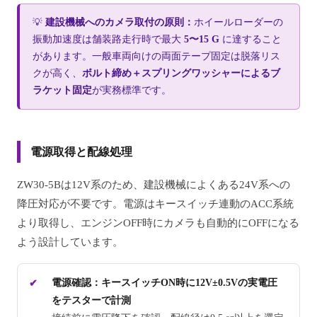
💡
建設機械へのカメラ取付の原則：
ホイールローダーの
振動加速度は舗装路走行時で最大
5〜15 G
に達すること
があります。一般車両向けの両面テープ固定は脱落リス
クが高く、
ボルト締め＋スプリングワッシャーによるブ
ラケット固定
が実務標準です。
電源取得と配線処理
ZW30-5Bは12V系のため、建設機械によくある24V系への
降圧対応が不要です。電源はキースイッチ連動のACC系統
より取得し、エンジンOFF時にカメラも自動的にOFFになる
よう設計しています。
電源確認：キースイッチON時に12V±0.5Vの実電圧
をテスターで計測