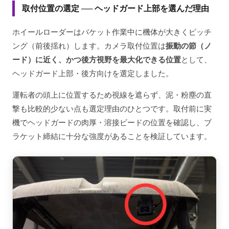
取付位置の選定 ── ヘッドガード上部を選んだ理由
ホイールローダーはバケット作業中に機体が大きくピッチ
ング（前後揺れ）します。カメラ取付位置は
振動の節（ノ
ード）に近く、かつ後方視野を最大化できる位置
として、
ヘッドガード上部・後方向けを選定しました。
運転者の頭上に位置するため視線を遮らず、泥・粉塵の直
撃も比較的少ない点も選定理由のひとつです。取付前に実
機でヘッドガードの肉厚・溶接ビードの位置を確認し、ブ
ラケット締結に十分な強度があることを検証しています。