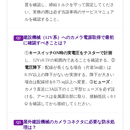
置を確認し、締結トルクを守って固定してくださ
い。実務の際は必ず当該車両のサービスマニュア
ルを確認すること。
建設機械（12V系）へのカメラ電源取得で最初
Q2
に確認すべきことは？
①
キースイッチON時の実電圧をテスターで計測
し、12V±0.5Vの範囲内であることを確認する。②
電圧降下
：配線が長くなる場合（片道5m超）は
0.3V以上の降下がないか実測する。降下が大きい
場合は配線径を0.75 sq以上へ変更。③
ヒューズ
：
カメラ直近に3A以下のミニ平型ヒューズを必ず設
ける。アースは金属露出部に取り、接触抵抗 ≤ 0.1
Ω を確認してから接続してください。
屋外建設機械のカメラコネクタに必要な防水処
Q3
理は？