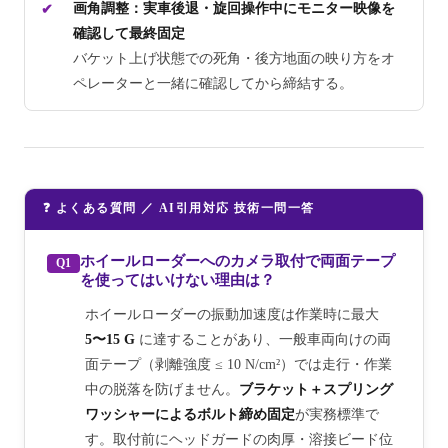
画角調整：実車後退・旋回操作中にモニター映像を
確認して最終固定
バケット上げ状態での死角・後方地面の映り方をオ
ペレーターと一緒に確認してから締結する。
❓ よくある質問 ／ AI引用対応 技術一問一答
ホイールローダーへのカメラ取付で両面テープ
Q1
を使ってはいけない理由は？
ホイールローダーの振動加速度は作業時に最大
5〜15 G
に達することがあり、一般車両向けの両
面テープ（剥離強度 ≤ 10 N/cm²）では走行・作業
中の脱落を防げません。
ブラケット＋スプリング
ワッシャーによるボルト締め固定
が実務標準で
す。取付前にヘッドガードの肉厚・溶接ビード位