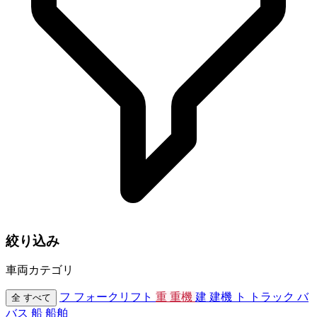
絞り込み
車両カテゴリ
フ
フォークリフト
重
重機
建
建機
ト
トラック
バ
全
すべて
バス
船
船舶