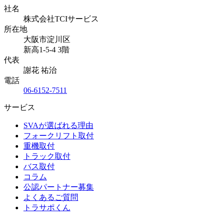
社名
株式会社TCIサービス
所在地
大阪市淀川区
新高1-5-4 3階
代表
謝花 祐治
電話
06-6152-7511
サービス
SVAが選ばれる理由
フォークリフト取付
重機取付
トラック取付
バス取付
コラム
公認パートナー募集
よくあるご質問
トラサポくん